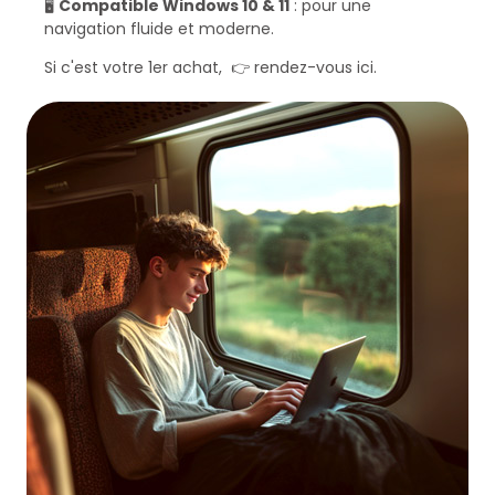
🖥️
Compatible Windows 10 & 11
: pour une
navigation fluide et moderne.
Si c'est votre 1er achat, 👉
rendez-vous ici
.